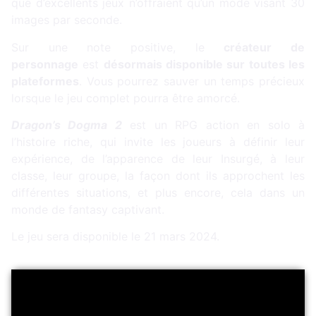
que d’excellents jeux n’offraient qu’un mode visant 30
images par seconde.
Sur une note positive, le
créateur de
personnage
est
désormais disponible sur toutes les
plateformes
. Vous pourrez sauver un temps précieux
lorsque le jeu complet pourra être amorcé.
Dragon’s Dogma 2
est un RPG action en solo à
l’histoire riche, qui invite les joueurs à définir leur
expérience, de l’apparence de leur Insurgé, à leur
classe, leur groupe, la façon dont ils approchent les
différentes situations, et plus encore, cela dans un
monde de fantasy captivant.
Le jeu sera disponible le 21 mars 2024.