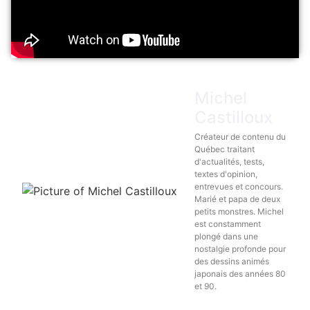
Michel
Castilloux
Créateur de contenu du
Québec traitant
d'actualités, tests,
textes d'opinion,
entrevues et concours.
Marié et papa de deux
petits monstres. Michel
est constamment
plongé dans une
nostalgie profonde pour
des dessins animés
japonais des années 80
et 90.