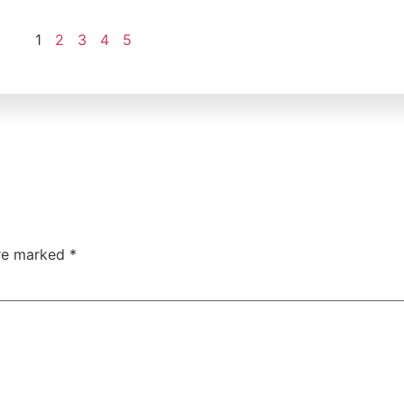
1
2
3
4
5
are marked
*