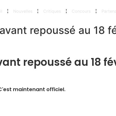
il
Nouvelles
Critiques
Concours
Partena
vant repoussé au 18 fé
nt repoussé au 18 fév
C'est maintenant officiel.