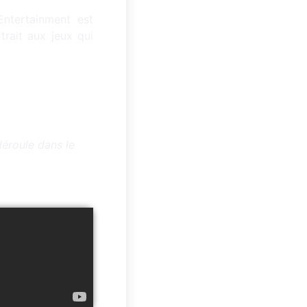
Entertainment est
rait aux jeux qui
éroule dans le