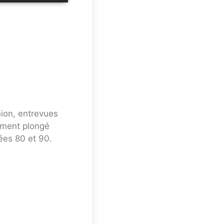
nion, entrevues
mment plongé
ées 80 et 90.