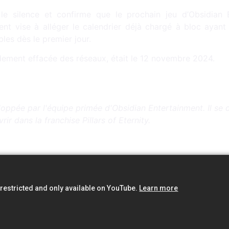
le silence et confirme que le prochain jeu d’Obsidian 
 vise à alléger le calendrier déjà chargé à bloc ayant t
es dès le premier jour.
idement effacée des réseaux, était le 12 novembre 2024.
ppée par l'équipe primée d'Obsidian Entertainment. Il se d
ir dans la franchise Pillars of Eternity.