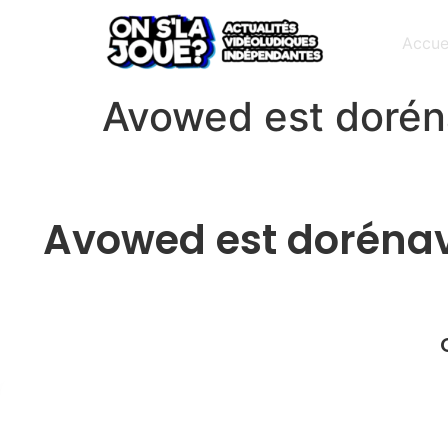
Accue
Avowed est doréna
Avowed est dorénava