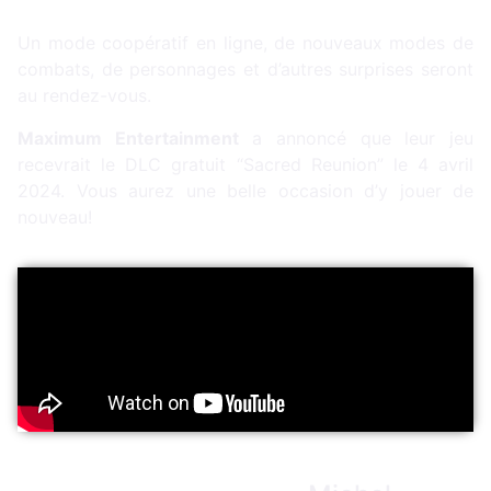
Un mode coopératif en ligne, de nouveaux modes de
combats, de personnages et d’autres surprises seront
au rendez-vous.
Maximum Entertainment
a annoncé que leur jeu
recevrait le DLC gratuit “Sacred Reunion” le 4 avril
2024. Vous aurez une belle occasion d’y jouer de
nouveau!