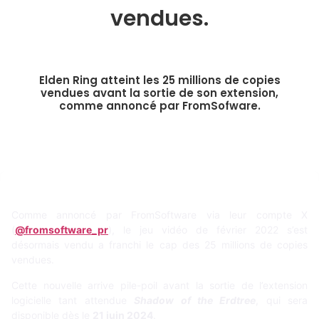
vendues.
Elden Ring atteint les 25 millions de copies
vendues avant la sortie de son extension,
comme annoncé par FromSofware.
Comme annoncé par FromSoftware via leur compte X
(
@fromsoftware_pr
), le jeu vidéo de février 2022 s’est
désormais vendu a franchi le cap des 25 millions de copies
vendues.
Cette nouvelle arrive pile-poil avant la sortie de l’extension
logicielle tant attendue
Shadow of the Erdtree
, qui sera
disponible dès le
21 juin 2024
.