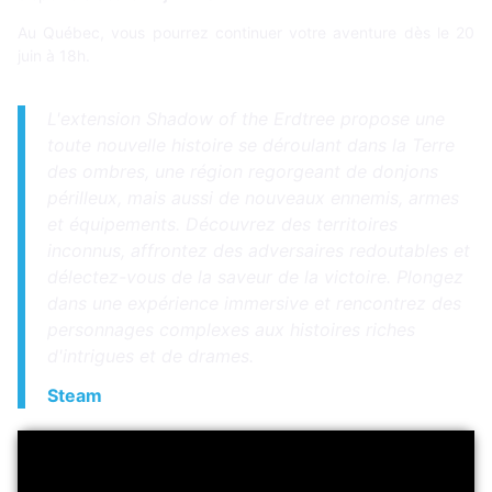
Au Québec, vous pourrez continuer votre aventure dès le 20
juin à 18h.
L'extension Shadow of the Erdtree propose une
toute nouvelle histoire se déroulant dans la Terre
des ombres, une région regorgeant de donjons
périlleux, mais aussi de nouveaux ennemis, armes
et équipements. Découvrez des territoires
inconnus, affrontez des adversaires redoutables et
délectez-vous de la saveur de la victoire. Plongez
dans une expérience immersive et rencontrez des
personnages complexes aux histoires riches
d'intrigues et de drames.
Steam