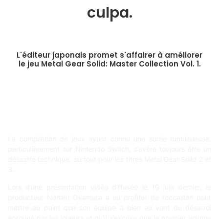
culpa.
L'éditeur japonais promet s'affairer à améliorer
le jeu Metal Gear Solid: Master Collection Vol. 1.
La compilation de jeux ayant connu une sortie tumultueuse,
particulièrement sur Nintendo Switch, s’avère toujours être un
désastre technique, surtout pour les titres Metal Gear Solid 2 et
3.
Lors d’une présentation vidéo diffusée le 10 juin dernier, le
producteur Noriaki Okamura a su profiter de l’occasion pour
mettre au point que son équipe a bien eu vent du désarroi
éprouvé par les joueurs et qu’il s’excuse que le premier volume