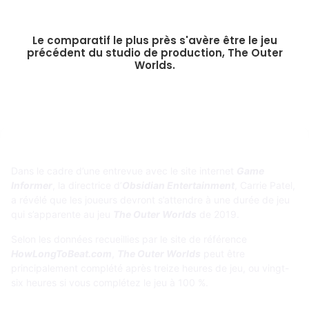
Le comparatif le plus près s'avère être le jeu
précédent du studio de production, The Outer
Worlds.
Dans le cadre d’une entrevue avec le site internet
Game
Informer
, la directrice d’
Obsidian Entertainment
, Carrie Patel,
a révélé que les joueurs devront s’attendre à une durée de jeu
qui s’apparente au jeu
The Outer Worlds
de 2019.
Selon les données recueillies par le site de référence
HowLongToBeat.com
,
The Outer Worlds
peut être
principalement complété après treize heures de jeu, ou vingt-
six heures si vous complétez le jeu à 100 %.