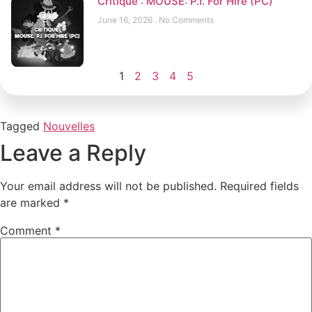
Critique : MOUSE: P.I. For Hire (PC)
June 16, 2026
No Comments
1
2
3
4
5
Tagged
Nouvelles
Leave a Reply
Your email address will not be published.
Required fields
are marked
*
Comment
*