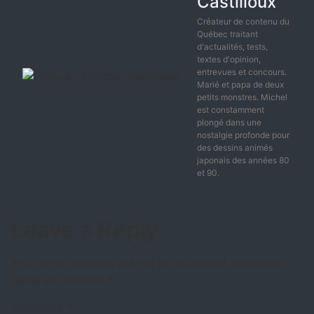
Castilloux
Créateur de contenu du
Québec traitant
d'actualités, tests,
textes d'opinion,
entrevues et concours.
Marié et papa de deux
petits monstres. Michel
est constamment
plongé dans une
nostalgie profonde pour
des dessins animés
japonais des années 80
et 90.
Leave a Reply
Your email address will not be published.
Required
fields are marked
*
Comment
*