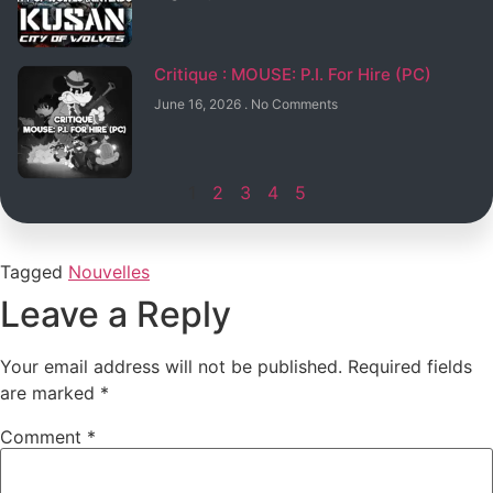
Critique : MOUSE: P.I. For Hire (PC)
June 16, 2026
No Comments
1
2
3
4
5
Tagged
Nouvelles
Leave a Reply
Your email address will not be published.
Required fields
are marked
*
Comment
*