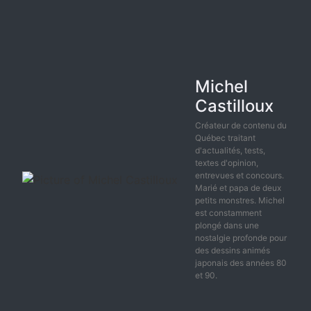
Michel
Castilloux
Créateur de contenu du
Québec traitant
d'actualités, tests,
textes d'opinion,
entrevues et concours.
Marié et papa de deux
petits monstres. Michel
est constamment
plongé dans une
nostalgie profonde pour
des dessins animés
japonais des années 80
et 90.