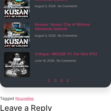
August 5, 2026
No Comments
Review : Kusan: City of Wolves
(Nintendo Switch)
August 5, 2026
No Comments
Critique : MOUSE: P.I. For Hire (PC)
June 16, 2026
No Comments
1
2
3
4
5
Tagged
Nouvelles
Leave a Reply