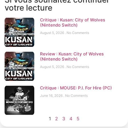
votre lecture
Critique : Kusan: City of Wolves
(Nintendo Switch)
August 5, 2026
No Comments
Review : Kusan: City of Wolves
(Nintendo Switch)
August 5, 2026
No Comments
Critique : MOUSE: P.I. For Hire (PC)
June 16, 2026
No Comments
1
2
3
4
5