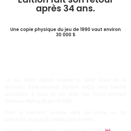
après 34 ans.
Une copie physique du jeu de 1990 vaut environ
30 000 $
Le jeu, étant réputé comme le Saint Graal de la
Nintendo Entertainment System (NES) sera bientôt
accessible à tous et fut noté par l’Entertainment
Software Rating Board (ESRB).
Pour le moment, aucune date de sortie ne fut
annoncée et plus de détails sont à venir.
Vous pouvez consulter la notation de l’ESRB,
ici
.