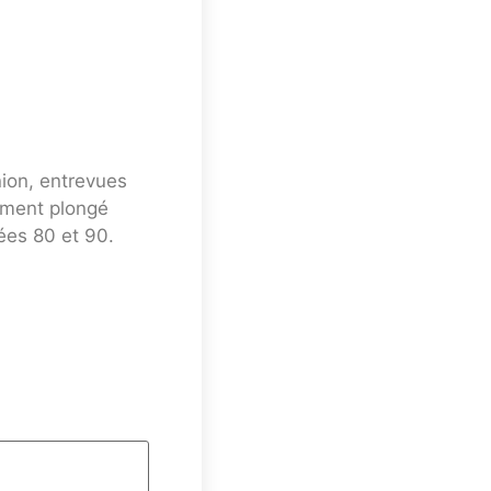
nion, entrevues
mment plongé
ées 80 et 90.