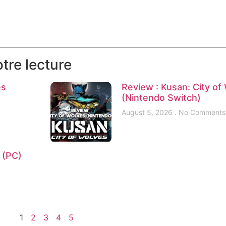
tre lecture
es
Review : Kusan: City of
(Nintendo Switch)
August 5, 2026
No Comments
e (PC)
1
2
3
4
5