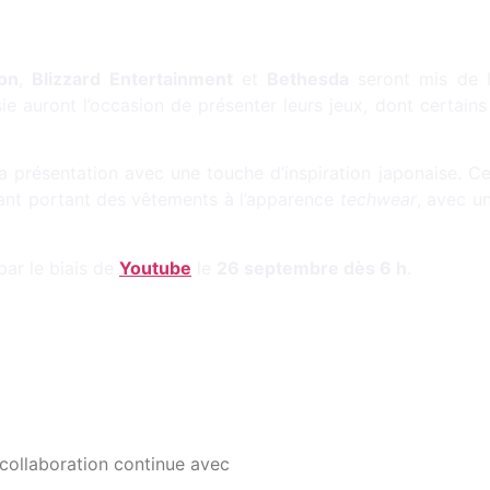
ion
,
Blizzard Entertainment
et
Bethesda
seront mis de l’
e auront l’occasion de présenter leurs jeux, dont certains
a présentation avec une touche d’inspiration japonaise. Ce
ant portant des vêtements à l’apparence
techwear
, avec u
par le biais de
Youtube
le
26 septembre dès 6 h
.
collaboration continue avec