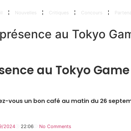
il
Nouvelles
Critiques
Concours
Partena
 présence au Tokyo Ga
ésence au Tokyo Game
rez-vous un bon café au matin du 26 septe
9/2024
22:06
No Comments