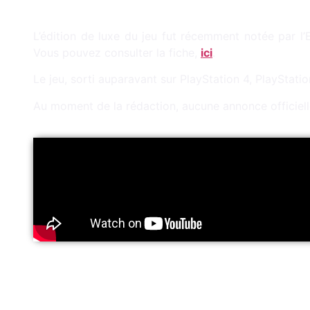
L’édition de luxe du jeu fut récemment notée par l
Vous pouvez consulter la fiche,
ici
.
Le jeu, sorti auparavant sur PlayStation 4, PlayStat
Au moment de la rédaction, aucune annonce officiel