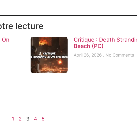
tre lecture
d On
Critique : Death Strandi
Beach (PC)
April 26, 2026
No Comments
1
2
3
4
5