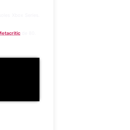
soles Xbox Series.
etacritic
de 80.