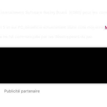
’Entertainment Software Rating Board (ESRB) pour les con
ion 5 et sur PC, bénéficie actuellement d’une cote moyenne
M
le ne fut communiquée par les développeurs du jeu.
Publicité partenaire