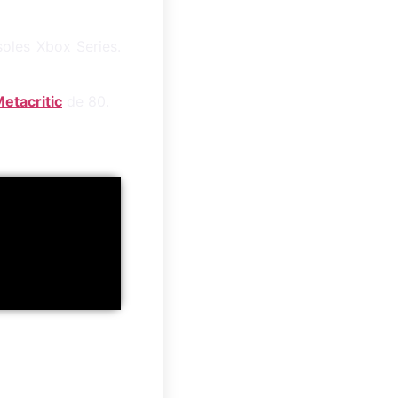
soles Xbox Series.
etacritic
de 80.