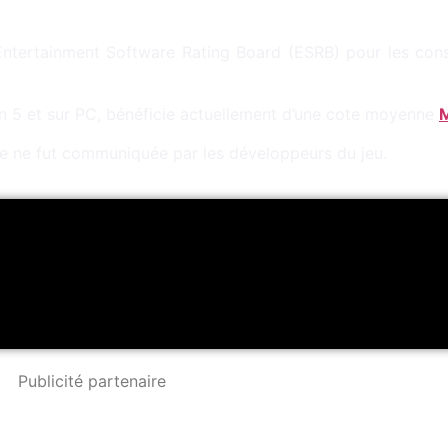
’Entertainment Software Rating Board (ESRB) pour les con
ion 5 et sur PC, bénéficie actuellement d’une cote moyenne
M
le ne fut communiquée par les développeurs du jeu.
Publicité partenaire