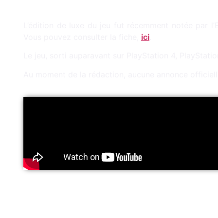
L’édition de luxe du jeu fut récemment notée par l
Vous pouvez consulter la fiche,
ici
.
Le jeu, sorti auparavant sur PlayStation 4, PlayStat
Au moment de la rédaction, aucune annonce officiel