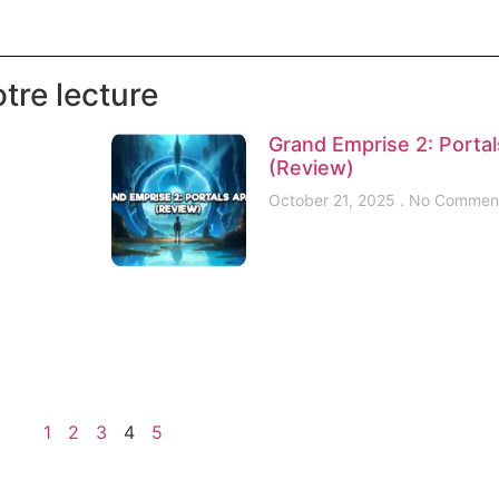
tre lecture
Grand Emprise 2: Portal
(Review)
October 21, 2025
No Commen
1
2
3
4
5