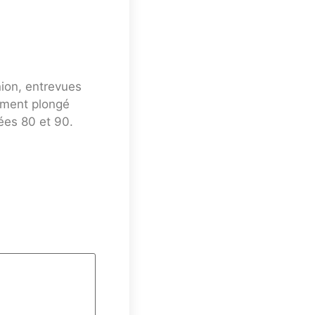
nion, entrevues
mment plongé
ées 80 et 90.